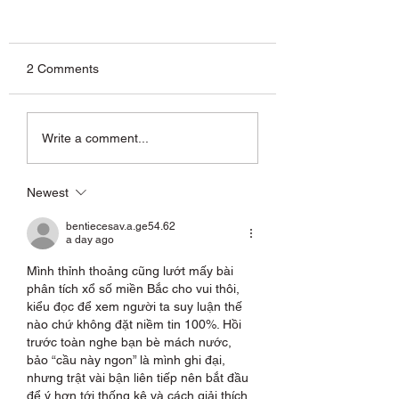
March 2024 UPDATES
February 2024 Up
• ALLISON v5.60 MAR
· BENDIX v5.40 JAN 2024
2024 o New function
o New functions added:
2 Comments
added: Added Allison 6th
Controller Configura
generation transmission
function under the
system to read version
AutoVue3G system. o N
Write a comment...
information, read fault...
functions...
Newest
bentiecesav.a.ge54.62
a day ago
Mình thỉnh thoảng cũng lướt mấy bài 
phân tích xổ số miền Bắc cho vui thôi, 
kiểu đọc để xem người ta suy luận thế 
nào chứ không đặt niềm tin 100%. Hồi 
trước toàn nghe bạn bè mách nước, 
bảo “cầu này ngon” là mình ghi đại, 
nhưng trật vài bận liên tiếp nên bắt đầu 
để ý hơn tới thống kê và cách giải thích. 