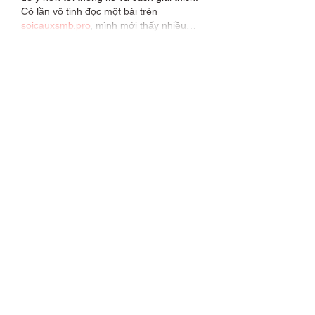
Có lần vô tình đọc một bài trên 
soicauxsmb.pro
, mình mới thấy nhiều…
Show More
Like
Reply
Sarah Hawthorne
Mar 25, 2024
Purchased can do heavy duty code 
reader. Very easy to use except how do I 
look up the codes? I Googled it and I'm 
finding nothing. I have several codes 
that say undefined. I called and the 
gentleman on the phone told me to 
update the code reader which I did and 
it made no difference. How do I look up 
the codes?
Like
Reply